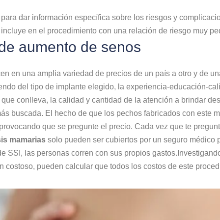
a para dar información específica sobre los riesgos y complica
e incluye en el procedimiento con una relación de riesgo muy p
a de aumento de senos
ecen en una amplia variedad de precios de un país a otro y de un
do del tipo de implante elegido, la experiencia-educación-calid
s que conlleva, la calidad y cantidad de la atención a brindar d
más buscada. El hecho de que los pechos fabricados con este 
rovocando que se pregunte el precio. Cada vez que te pregunt
esis mamarias
solo pueden ser cubiertos por un seguro médico p
de SSI, las personas corren con sus propios gastos.Investigan
n costoso, pueden calcular que todos los costos de este procedi