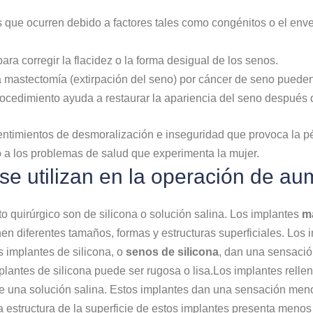
que ocurren debido a factores tales como congénitos o el envej
ara corregir la flacidez o la forma desigual de los senos.
 mastectomía (extirpación del seno) por cáncer de seno puede
procedimiento ayuda a restaurar la apariencia del seno después 
sentimientos de desmoralización e inseguridad que provoca la p
o a los problemas de salud que experimenta la mujer.
se utilizan en la operación de a
o quirúrgico son de silicona o solución salina. Los implantes
m
n diferentes tamaños, formas y estructuras superficiales. Los 
s implantes de silicona, o
senos de silicona
, dan una sensación
implantes de silicona puede ser rugosa o lisa.Los implantes rell
ne una solución salina. Estos implantes dan una sensación menos
la estructura de la superficie de estos implantes presenta meno