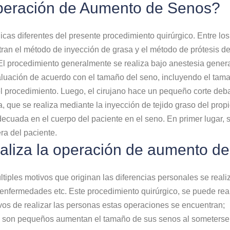
operación de Aumento de Senos?
cnicas diferentes del presente procedimiento quirúrgico. Entre l
tran el método de inyección de grasa y el método de prótesis d
 El procedimiento generalmente se realiza bajo anestesia gene
uación de acuerdo con el tamaño del seno, incluyendo el tamaño
 el procedimiento. Luego, el cirujano hace un pequeño corte deb
, que se realiza mediante la inyección de tejido graso del propi
decuada en el cuerpo del paciente en el seno. En primer lugar, s
ra del paciente.
ealiza la operación de aumento d
tiples motivos que originan las diferencias personales se reali
s enfermedades etc. Este procedimiento quirúrgico, se puede rea
vos de realizar las personas estas operaciones se encuentran;
son pequeños aumentan el tamaño de sus senos al someterse a 