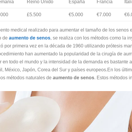
emania
Reino Unido
España
Francia
Ital
.000
£5.500
€5.000
€7.000
€6.
ento medical realizado para aumentar el tamaño de los senos e
to de
aumento de senos
, se realiza con los métodos como la in
zó por primera vez en la década de 1960 utilizando prótesis m
rocedimiento han aumentado la popularidad de la cirugía de aum
r en todo el mundo y la intensidad de la demanda es bastante 
il, México, Japón, Corea del Sur y países europeos.En los últ
los métodos naturales de
aumento de senos
. Estos métodos i