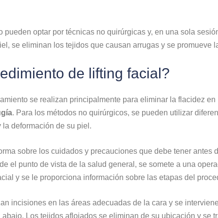
ueden optar por técnicas no quirúrgicas y, en una sola sesión, o
el, se eliminan los tejidos que causan arrugas y se promueve la
dimiento de lifting facial?
ramiento se realizan principalmente para eliminar la flacidez en 
ugía
. Para los métodos no quirúrgicos, se pueden utilizar difere
 la deformación de su piel.
informa sobre los cuidados y precauciones que debe tener antes
de el punto de vista de la salud general, se somete a una operac
 facial y se le proporciona información sobre las etapas del proc
zan incisiones en las áreas adecuadas de la cara y se intervien
 abajo. Los tejidos aflojados se eliminan de su ubicación y se tr