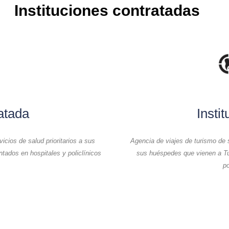
Instituciones contratadas
ratada
Insti
cios de salud prioritarios a sus
Agencia de viajes de turismo de s
ados en hospitales y policlínicos
sus huéspedes que vienen a Tu
po