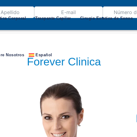
tica Corporal
Traspante Capilar
Cirugia Estetica de Senos
re Nosotros
Español
Forever Clinica