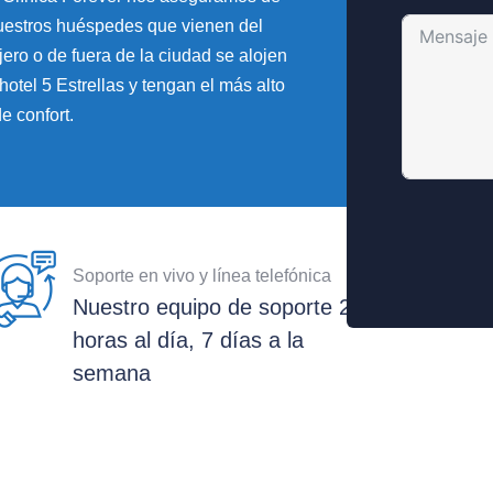
uestros huéspedes que vienen del
jero o de fuera de la ciudad se alojen
hotel 5 Estrellas y tengan el más alto
de confort.
Soporte en vivo y línea telefónica
Nuestro equipo de soporte 24
horas al día, 7 días a la
semana