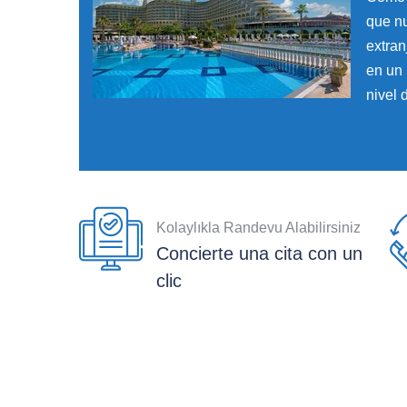
que n
extran
en un 
nivel 
Kolaylıkla Randevu Alabilirsiniz
Concierte una cita con un
clic