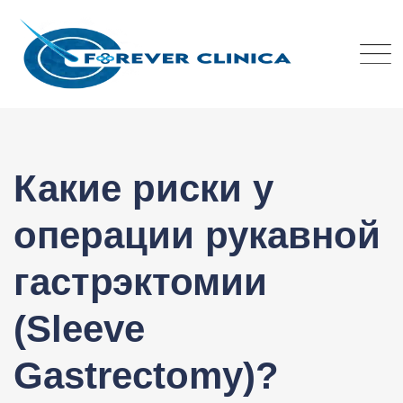
Skip
to
content
Какие риски у
операции рукавной
гастрэктомии
(Sleeve
Gastrectomy)?