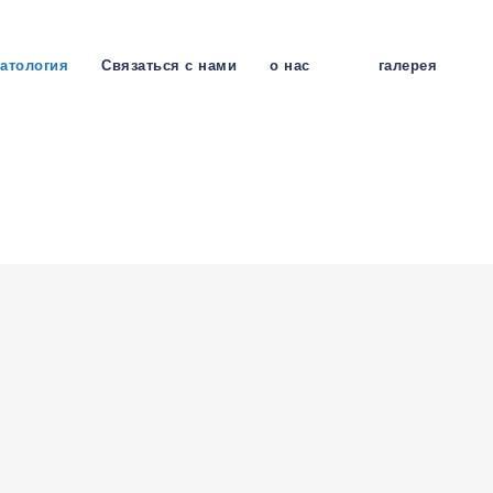
атология
Связаться с нами
о нас
галерея