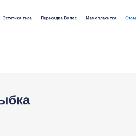
Эстетика тела
Пересадка Волос
Мамопласитка
Стом
лыбка