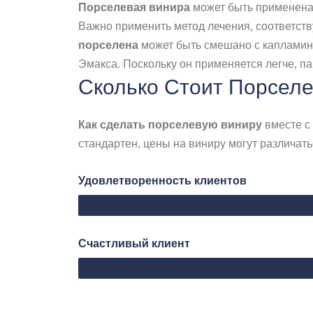
Порселевая винира
может быть применена 
Важно применить метод лечения, соответст
порселена
может быть смешано с капламини
Эмакса. Поскольку он применяется легче, п
Сколько Стоит Порсел
Как сделать порселевую виниру
вместе с
стандартен, цены на виниру могут различать
Удовлетворенность клиентов
Web Designer
Счастливый клиент
Mutlu Müşteri