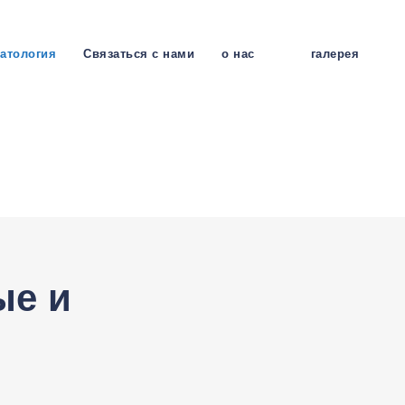
атология
Связаться с нами
о нас
галерея
ые и