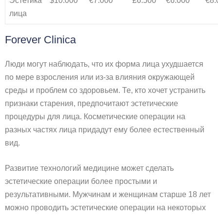
Эстетика
$10.000
€7.000
£6.500
€6.000
€8.
лица
Forever Clinica
Люди могут наблюдать, что их форма лица ухудшается
по мере взросления или из-за влияния окружающей
среды и проблем со здоровьем. Те, кто хочет устранить
признаки старения, предпочитают эстетические
процедуры для лица. Косметические операции на
разных частях лица придадут ему более естественный
вид.
Развитие технологий медицине может сделать
эстетические операции более простыми и
результативными. Мужчинам и женщинам старше 18 лет
можно проводить эстетические операции на некоторых