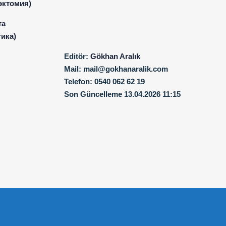
эктомия)
та
ика)
Editör:
Gökhan Aralık
Mail:
mail@gokhanaralik.com
Telefon:
0540 062 62 19
Son Güncelleme
13.04.2026 11:15