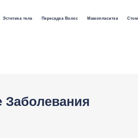
Эстетика тела
Пересадка Волос
Мамопласитка
Стом
е Заболевания