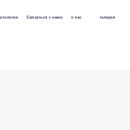
атология
Связаться с нами
о нас
галерея