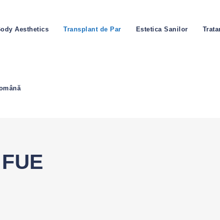
ody Aesthetics
Transplant de Par
Estetica Sanilor
Trat
omână
r FUE