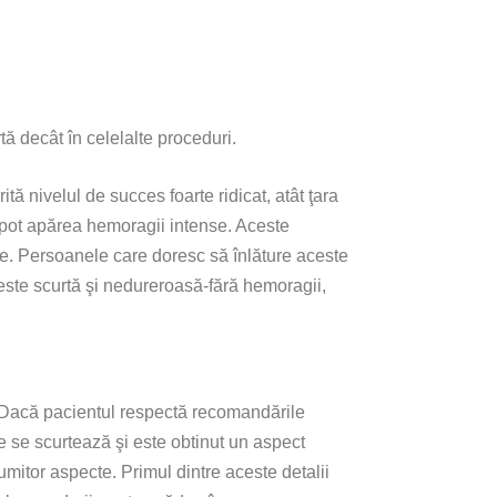
ă decât în celelalte proceduri.
ită nivelul de succes foarte ridicat, atât ţara
 pot apărea hemoragii intense. Aceste
eme. Persoanele care doresc să înlăture aceste
ste scurtă şi nedureroasă-fără hemoragii,
i. Dacă pacientul respectă recomandările
re se scurtează şi este obtinut un aspect
mitor aspecte. Primul dintre aceste detalii