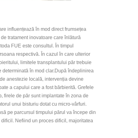
 care influențează în mod direct frumsețea
 de tratament inovatoare care înlătură
etoda FUE este consultul. În timpul
oana respectivă. În cazul în care ulterior
eritului, limitele transplantului păr trebuie
te determinată în mod clar.După îndeplinirea
 de anestezie locală, intervenția devine
pate a capului care a fost bărbierită. Grefele
, firele de păr sunt implantate în zona de
torul unui bisturiu dotat cu micro-vârfuri.
nsă pe parcursul timpului părul va începe din
ficil. Nefiind un proces dificil, majoritatea