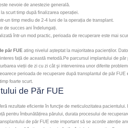
este nevoie de anestezie generală.
la scurt timp după finalizarea operației.
ntr-un timp mediu de 2-4 luni de la operația de transplant.
e de succes ani îndelungați.
izată într-un mod practic, perioada de recuperare este mai scurt
 de păr FUE
ating nivelul așteptat la majoritatea pacienților. Dator
 interes față de această metodă.Pe parcursul implantului de păr
rbarea vieții de zi cu zi cât şi intervenirea unor diferite probl
eoarece perioada de recuperare după transplantul de păr FUE e
 timp foarte scurt.
ntului de Păr FUE
feră rezultate eficiente în funcţie de meticulozitatea pacientulu
utință pentru îmbunătățirea părului, durata procesului de recupera
ransplantului de păr FUE este important să se acorde atenție anu