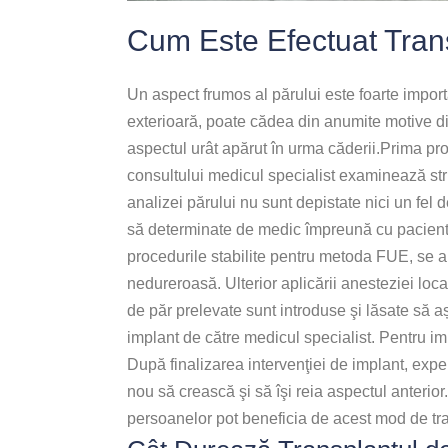
Cum Este Efectuat Tran
Un aspect frumos al părului este foarte importa
exterioară, poate cădea din anumite motive di
aspectul urât apărut în urma căderii.Prima pr
consultului medicul specialist examinează str
analizei părului nu sunt depistate nici un fel d
să determinate de medic împreună cu pacientul
procedurile stabilite pentru metoda FUE, se ap
nedureroasă. Ulterior aplicării anesteziei loca
de păr prelevate sunt introduse şi lăsate să a
implant de către medicul specialist. Pentru impl
După finalizarea intervenţiei de implant, exp
nou să crească şi să îşi reia aspectul anterior
persoanelor pot beneficia de acest mod de tr