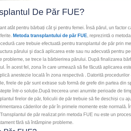
splantul De Păr FUE?
nt atât pentru bărbați cât şi pentru femei. Însă părul, un factor
ferite.
Metoda transplantului de păr FUE
, reprezintă o metoda
ocedură care trebuie efectuată pentru transplantul de păr prin m
uctura părului şi dacă aplicarea este sau nu adecvată pentru pers
e probleme, se trece la bărbierirea părului. După finalizarea bărbi
. În acest fel, zona în care urmează să fie făcută aplicarea es
lică anestezie locală în zona respectivă . Datorită procedurilor
le, firele de păr sunt extrase sub formă de grefe din partea din s
ștepte într-o soluție.După trecerea unei anumite perioade de timp
antul firelor de păr, foliculii de păr trebuie să fie deschiși cu aju
erimentarea căderilor de păr în primele momente este normală. Î
.Transplantul de păr realizat prin metoda FUE nu este un proces di
atament fără să întâmpine probleme.