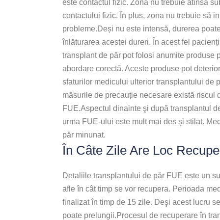
este contactul fizic. Zona nu trebuie atinsă s
contactului fizic. În plus, zona nu trebuie să i
probleme.Deși nu este intensă, durerea poate 
înlăturarea acestei dureri. În acest fel pacien
transplant de păr pot folosi anumite produse pe
abordare corectă. Aceste produse pot deterior
sfaturilor medicului ulterior transplantului d
măsurile de precauție necesare există riscul de
FUE.Aspectul dinainte şi după transplantul de 
urma FUE-ului este mult mai des şi stilat. Me
păr minunat.
În Câte Zile Are Loc Recup
Detaliile transplantului de păr FUE este un su
afle în cât timp se vor recupera. Perioada me
finalizat în timp de 15 zile. Deşi acest lucru 
poate prelungii.Procesul de recuperare în tra