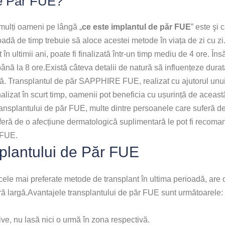
de Păr FUE?
 mulți oameni pe lângă „
ce este implantul de păr FUE
” este şi
adă de timp trebuie să aloce acestei metode în viața de zi cu z
n ultimii ani, poate fi finalizată într-un timp mediu de 4 ore. Însă
nă la 8 ore.Există câteva detalii de natură să influențeze durat
. Transplantul de păr SAPPHIRE FUE, realizat cu ajutorul unui vâr
nalizat în scurt timp, oamenii pot beneficia cu ușurință de această
 transplantului de păr FUE, multe dintre persoanele care suferă 
feră de o afecțiune dermatologică suplimentară le pot fi recoma
 FUE.
plantului de Păr FUE
ele mai preferate metode de transplant în ultima perioadă, are 
ară largă.Avantajele transplantului de păr FUE sunt următoarele:
ve, nu lasă nici o urmă în zona respectivă.