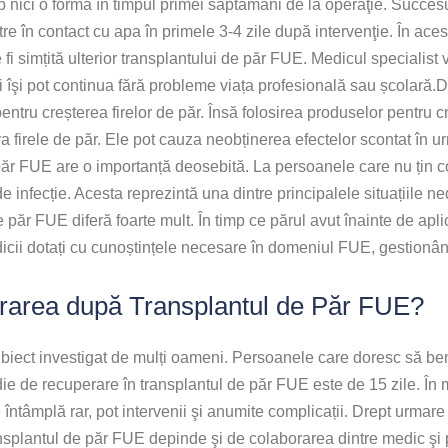
ub nici o formă în timpul primei săptămâni de la operaţie. Succe
ntre în contact cu apa în primele 3-4 zile după intervenţie. În ace
fi simțită ulterior transplantului de păr FUE. Medicul speciali
ții îşi pot continua fără probleme viața profesională sau școlară.
ntru creșterea firelor de păr. Însă folosirea produselor pentru cr
a firele de păr. Ele pot cauza neobținerea efectelor scontat în u
e păr FUE are o importanță deosebită. La persoanele care nu țin c
 infecție. Acesta reprezintă una dintre principalele situațiile n
păr FUE diferă foarte mult. În timp ce părul avut înainte de apli
dicii dotați cu cunoștințele necesare în domeniul FUE, gestionân
erarea după Transplantul de Păr FUE?
biect investigat de mulți oameni. Persoanele care doresc să bene
die de recuperare în transplantul de păr FUE este de 15 zile. În
se întâmplă rar, pot intervenii şi anumite complicații. Drept urmar
nsplantul de păr FUE depinde şi de colaborarea dintre medic şi 