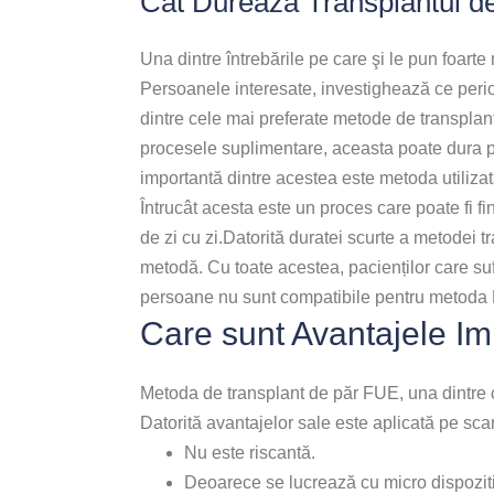
Cât Durează Transplantul 
Una dintre întrebările pe care şi le pun foarte
Persoanele interesate, investighează ce perio
dintre cele mai preferate metode de transplant î
procesele suplimentare, aceasta poate dura pâ
importantă dintre acestea este metoda utilizată
Întrucât acesta este un proces care poate fi fi
de zi cu zi.Datorită duratei scurte a metodei
metodă. Cu toate acestea, pacienților care su
persoane nu sunt compatibile pentru metoda
Care sunt Avantajele Im
Metoda de transplant de păr FUE, una dintre c
Datorită avantajelor sale este aplicată pe sc
Nu este riscantă.
Deoarece se lucrează cu micro dispoziti