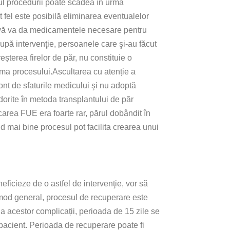
sul procedurii poate scădea în urma
st fel este posibilă eliminarea eventualelor
st vă va da medicamentele necesare pentru
După intervenţie, persoanele care şi-au făcut
eșterea firelor de păr, nu constituie o
rma procesului.Ascultarea cu atenție a
ont de sfaturile medicului şi nu adoptă
edorite în metoda transplantului de păr
carea FUE era foarte rar, părul dobândit în
d mai bine procesul pot facilita crearea unui
ficieze de o astfel de intervenţie, vor să
 mod general, procesul de recuperare este
e a acestor complicații, perioada de 15 zile se
pacient. Perioada de recuperare poate fi