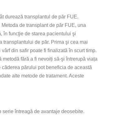
 cât durează transplantul de păr FUE.
i. Metoda de transplant de păr FUE, una
, în funcţie de starea pacientului şi
a transplantului de păr. Prima şi cea mai
f din safir poate fi finalizată în scurt timp.
 metodă fără a fi nevoiți să-şi întrerupă viața
de căderea părului pot beneficia de această
ndate alte metode de tratament. Aceste
o serie întreagă de avantaje deosebite.