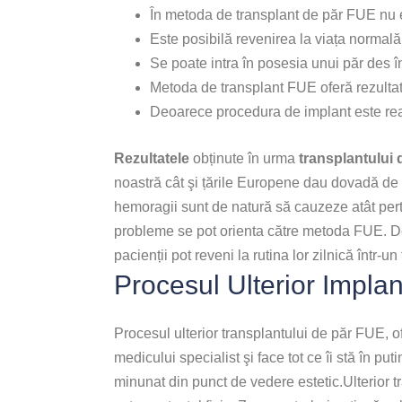
În metoda de transplant de păr FUE nu 
Este posibilă revenirea la viața normală 
Se poate intra în posesia unui păr des î
Metoda de transplant FUE oferă rezultat
Deoarece procedura de implant este real
Rezultatele
obținute în urma
transplantului
noastră cât şi țările Europene dau dovadă de
hemoragii sunt de natură să cauzeze atât pertu
probleme se pot orienta către metoda FUE. D
pacienții pot reveni la rutina lor zilnică într-un
Procesul Ulterior Impla
Procesul ulterior transplantului de păr FUE, o
medicului specialist şi face tot ce îi stă în p
minunat din punct de vedere estetic.Ulterior t