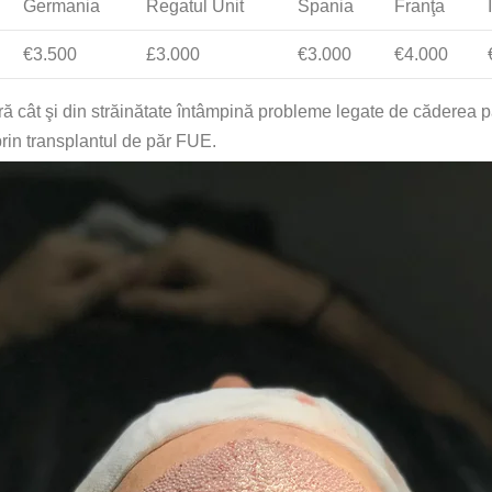
Germania
Regatul Unit
Spania
Franţa
€3.500
£3.000
€3.000
€4.000
ă cât şi din străinătate întâmpină probleme legate de căderea p
prin transplantul de păr FUE.