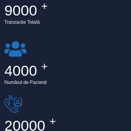
+
9000
Tranzacție Totală
+
4000
Numărul de Pacienți
+
20000