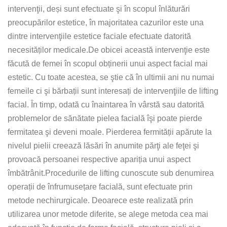
intervenţii, deși sunt efectuate şi în scopul înlăturări
preocupărilor estetice, în majoritatea cazurilor este una
dintre intervenţiile estetice faciale efectuate datorită
necesităților medicale.De obicei această intervenţie este
făcută de femei în scopul obținerii unui aspect facial mai
estetic. Cu toate acestea, se ştie că în ultimii ani nu numai
femeile ci şi bărbații sunt interesați de intervenţiile de lifting
facial. În timp, odată cu înaintarea în vârstă sau datorită
problemelor de sănătate pielea facială îşi poate pierde
fermitatea şi deveni moale. Pierderea fermității apărute la
nivelul pielii creează lăsări în anumite părţi ale feţei şi
provoacă persoanei respective apariția unui aspect
îmbătrânit.Procedurile de lifting cunoscute sub denumirea
operații de înfrumusețare facială, sunt efectuate prin
metode nechirurgicale. Deoarece este realizată prin
utilizarea unor metode diferite, se alege metoda cea mai