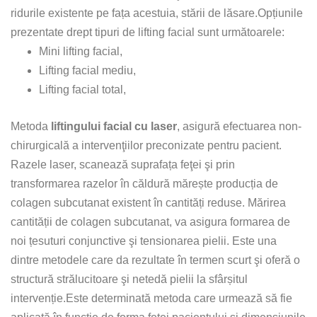
ridurile existente pe fața acestuia, stării de lăsare.Opțiunile
prezentate drept tipuri de lifting facial sunt următoarele:
Mini lifting facial,
Lifting facial mediu,
Lifting facial total,
Metoda
liftingului facial cu laser
, asigură efectuarea non-
chirurgicală a intervenţiilor preconizate pentru pacient.
Razele laser, scanează suprafața feţei şi prin
transformarea razelor în căldură mărește producția de
colagen subcutanat existent în cantități reduse. Mărirea
cantității de colagen subcutanat, va asigura formarea de
noi țesuturi conjunctive şi tensionarea pielii. Este una
dintre metodele care da rezultate în termen scurt şi oferă o
structură strălucitoare şi netedă pielii la sfârșitul
intervenție.Este determinată metoda care urmează să fie