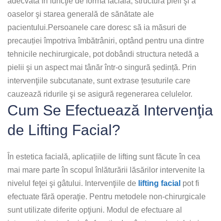
adecvată în funcţie de forma facială, structura pieli şi a
oaselor şi starea generală de sănătate ale
pacientului.Persoanele care doresc să ia măsuri de
precauției împotriva îmbătrâniri, optând pentru una dintre
tehnicile nechirurgicale, pot dobândi structura netedă a
pielii şi un aspect mai tânăr într-o singură ședință. Prin
intervenţiile subcutanate, sunt extrase țesuturile care
cauzează ridurile şi se asigură regenerarea celulelor.
Cum Se Efectuează Intervenţia
de Lifting Facial?
În estetica facială, aplicațiile de lifting sunt făcute în cea
mai mare parte în scopul înlăturării lăsărilor intervenite la
nivelul feţei şi gâtului. Intervenţiile de
lifting facial
pot fi
efectuate fără operaţie. Pentru metodele non-chirurgicale
sunt utilizate diferite opţiuni. Modul de efectuare al