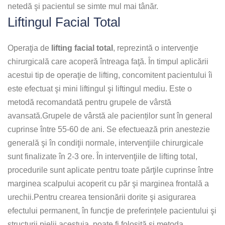
netedă şi pacientul se simte mul mai tânăr.
Liftingul Facial Total
Operaţia de
lifting facial total
, reprezintă o intervenţie
chirurgicală care acoperă întreaga faţă. În timpul aplicării
acestui tip de operaţie de lifting, concomitent pacientului îi
este efectuat şi mini liftingul şi liftingul mediu. Este o
metodă recomandată pentru grupele de vârstă
avansată.Grupele de vârstă ale pacienților sunt în general
cuprinse între 55-60 de ani. Se efectuează prin anestezie
generală şi în condiţii normale, intervenţiile chirurgicale
sunt finalizate în 2-3 ore. În intervenţiile de lifting total,
procedurile sunt aplicate pentru toate părţile cuprinse între
marginea scalpului acoperit cu păr şi marginea frontală a
urechii.Pentru crearea tensionării dorite şi asigurarea
efectului permanent, în funcţie de preferințele pacientului şi
structurii pielii acestuia, poate fi folosită şi metoda