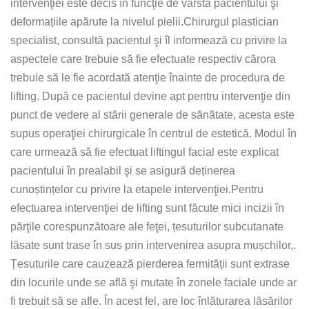
intervenţiei este decis în funcţie de vârsta pacientului şi
deformațiile apărute la nivelul pielii.Chirurgul plastician
specialist, consultă pacientul şi îl informează cu privire la
aspectele care trebuie să fie efectuate respectiv cărora
trebuie să le fie acordată atenţie înainte de procedura de
lifting. După ce pacientul devine apt pentru intervenţie din
punct de vedere al stării generale de sănătate, acesta este
supus operaţiei chirurgicale în centrul de estetică. Modul în
care urmează să fie efectuat liftingul facial este explicat
pacientului în prealabil şi se asigură deținerea
cunoștințelor cu privire la etapele intervenţiei.Pentru
efectuarea intervenţiei de lifting sunt făcute mici incizii în
părţile corespunzătoare ale feţei, țesuturilor subcutanate
lăsate sunt trase în sus prin intervenirea asupra mușchilor,.
Țesuturile care cauzează pierderea fermității sunt extrase
din locurile unde se află şi mutate în zonele faciale unde ar
fi trebuit să se afle. În acest fel, are loc înlăturarea lăsărilor