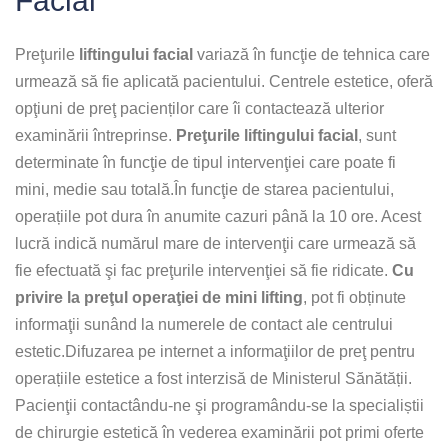
Facial
Preţurile
liftingului facial
variază în funcţie de tehnica care
urmează să fie aplicată pacientului. Centrele estetice, oferă
opţiuni de preţ pacienților care îi contactează ulterior
examinării întreprinse.
Preţurile liftingului facial
, sunt
determinate în funcţie de tipul intervenţiei care poate fi
mini, medie sau totală.În funcţie de starea pacientului,
operațiile pot dura în anumite cazuri până la 10 ore. Acest
lucră indică numărul mare de intervenţii care urmează să
fie efectuată şi fac preţurile intervenţiei să fie ridicate.
Cu
privire la preţul operaţiei de mini lifting
, pot fi obținute
informaţii sunând la numerele de contact ale centrului
estetic.Difuzarea pe internet a informaţiilor de preţ pentru
operațiile estetice a fost interzisă de Ministerul Sănătății.
Pacienţii contactându-ne şi programându-se la specialiștii
de chirurgie estetică în vederea examinării pot primi oferte