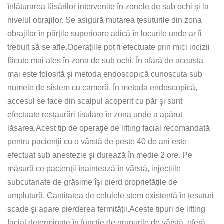
înlăturarea lăsărilor intervenite în zonele de sub ochi şi la
nivelul obrajilor. Se asigură mutarea țesuturile din zona
obrajilor în părţile superioare adică în locurile unde ar fi
trebuit să se afle.Operațiile pot fi efectuate prin mici incizii
făcute mai ales în zona de sub ochi. În afară de aceasta
mai este folosită şi metoda endoscopică cunoscuta sub
numele de sistem cu cameră. În metoda endoscopică,
accesul se face din scalpul acoperit cu păr şi sunt
efectuate restaurări tisulare în zona unde a apărut
lăsarea.Acest tip de operaţie de lifting facial recomandată
pentru pacienţii cu o vârstă de peste 40 de ani este
efectuat sub anestezie şi durează în medie 2 ore. Pe
măsură ce pacienţii înaintează în vârstă, injecțiile
subcutanate de grăsime îşi pierd proprietățile de
umplutură. Cantitatea de celulele stem existentă în țesuturi
scade şi apare pierderea fermității.Aceste tipuri de lifting
facial determinate în funcţie de grupurile de vârstă, oferă