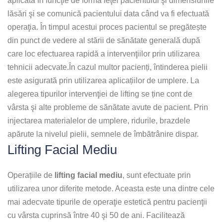
aplicată în funcţie de forma feţei pacientului şi dimensiunile
lăsări şi se comunică pacientului data când va fi efectuată
operaţia. În timpul acestui proces pacientul se pregătește
din punct de vedere al stării de sănătate generală după
care loc efectuarea rapidă a intervenţiilor prin utilizarea
tehnicii adecvate.În cazul multor pacienți, întinderea pielii
este asigurată prin utilizarea aplicațiilor de umplere. La
alegerea tipurilor intervenţiei de lifting se ține cont de
vârsta şi alte probleme de sănătate avute de pacient. Prin
injectarea materialelor de umplere, ridurile, brazdele
apărute la nivelul pielii, semnele de îmbătrânire dispar.
Lifting Facial Mediu
Operațiile de
lifting facial mediu
, sunt efectuate prin
utilizarea unor diferite metode. Aceasta este una dintre cele
mai adecvate tipurile de operaţie estetică pentru pacienţii
cu vârsta cuprinsă între 40 şi 50 de ani. Facilitează