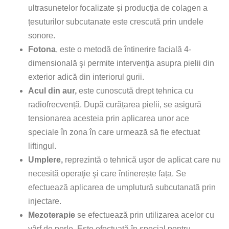
ultrasunetelor focalizate și producția de colagen a
țesuturilor subcutanate este crescută prin undele
sonore.
Fotona
, este o metodă de întinerire facială 4-
dimensională şi permite intervenţia asupra pielii din
exterior adică din interiorul gurii.
Acul din aur,
este cunoscută drept tehnica cu
radiofrecvență. După curățarea pielii, se asigură
tensionarea acesteia prin aplicarea unor ace
speciale în zona în care urmează să fie efectuat
liftingul.
Umplere,
reprezintă o tehnică uşor de aplicat care nu
necesită operaţie şi care întinerește fața. Se
efectuează aplicarea de umplutură subcutanată prin
injectare.
Mezoterapie
se efectuează prin utilizarea acelor cu
vârf de perle. Este efectuată în special pentru