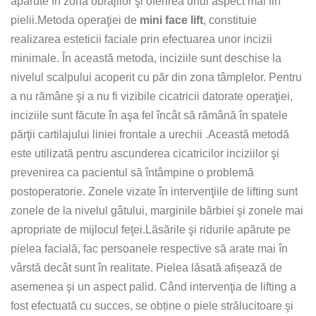
apărute în zona obrajilor şi oferirea unui aspect mai fin
pielii.Metoda operaţiei de
mini face lift
, constituie
realizarea esteticii faciale prin efectuarea unor incizii
minimale. În această metoda, inciziile sunt deschise la
nivelul scalpului acoperit cu păr din zona tâmplelor. Pentru
a nu rămâne şi a nu fi vizibile cicatricii datorate operaţiei,
inciziile sunt făcute în aşa fel încât să rămână în spatele
părţii cartilajului liniei frontale a urechii .Această metodă
este utilizată pentru ascunderea cicatricilor inciziilor şi
prevenirea ca pacientul să întâmpine o problemă
postoperatorie. Zonele vizate în intervenţiile de lifting sunt
zonele de la nivelul gâtului, marginile bărbiei şi zonele mai
apropriate de mijlocul feţei.Lăsările şi ridurile apărute pe
pielea facială, fac persoanele respective să arate mai în
vârstă decât sunt în realitate. Pielea lăsată afișează de
asemenea şi un aspect palid. Când intervenţia de lifting a
fost efectuată cu succes, se obține o piele strălucitoare şi