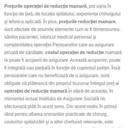
Preţurile operaţiei de reducţie mamară
, pot varia în
funcţie de țară, de locația spitalului, experiența chirurgului
şi tehnica aplicată. În plus,
preţurile reducţiei mamare
,
sunt afectate de anumite elemente cum ar fi dimensiunea
sânilor pacientei, istoricul medical personal şi
complexitatea operaţiei.Persoanelor care au asigurare
privată de sănătate,
costul operaţiei de reducţie
mamară
le poate fi acoperit de asigurare. Această acoperire, poate
fi integrală sau parțială în funcţie de cuprinsul poliței. Însă
persoanele care nu beneficiază de o asigurare, sunt
obligate să plătească din propriul buzunar întregul preţ al
operaţiei de reducţie mamară
.În afară de aceasta, în
momentul actual Instituția de Asigurare Socială nu
efectuează plăți în acest sens. Din acest motiv, în primul
rând pentru aflarea onorariilor practicate de chirurg ,
costurilor spitalizării şi a altor cheltuieli relevante, este