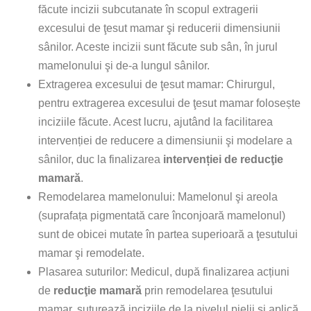
făcute incizii subcutanate în scopul extragerii
excesului de ţesut mamar şi reducerii dimensiunii
sânilor. Aceste incizii sunt făcute sub sân, în jurul
mamelonului şi de-a lungul sânilor.
Extragerea excesului de ţesut mamar: Chirurgul,
pentru extragerea excesului de ţesut mamar folosește
inciziile făcute. Acest lucru, ajutând la facilitarea
intervenției de reducere a dimensiunii şi modelare a
sânilor, duc la finalizarea
intervenției de reducţie
mamară
.
Remodelarea mamelonului: Mamelonul şi areola
(suprafața pigmentată care înconjoară mamelonul)
sunt de obicei mutate în partea superioară a ţesutului
mamar şi remodelate.
Plasarea suturilor: Medicul, după finalizarea acțiuni
de
reducţie mamară
prin remodelarea ţesutului
mamar, suturează inciziile de la nivelul pielii şi aplică