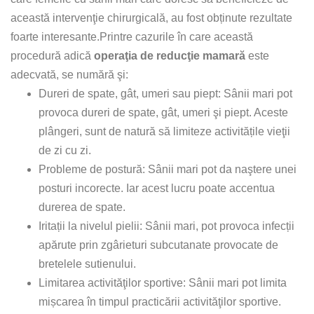
această intervenţie chirurgicală, au fost obținute rezultate
foarte interesante.Printre cazurile în care această
procedură adică
operaţia de reducţie mamară
este
adecvată, se numără şi:
Dureri de spate, gât, umeri sau piept: Sânii mari pot
provoca dureri de spate, gât, umeri şi piept. Aceste
plângeri, sunt de natură să limiteze activitățile vieţii
de zi cu zi.
Probleme de postură: Sânii mari pot da naştere unei
posturi incorecte. Iar acest lucru poate accentua
durerea de spate.
Iritații la nivelul pielii: Sânii mari, pot provoca infecții
apărute prin zgârieturi subcutanate provocate de
bretelele sutienului.
Limitarea activităţilor sportive: Sânii mari pot limita
mișcarea în timpul practicării activităţilor sportive.