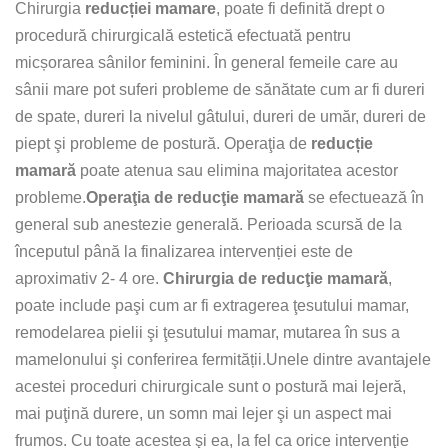
Chirurgia
reducției mamare
, poate fi definită drept o
procedură chirurgicală estetică efectuată pentru
micșorarea sânilor feminini. În general femeile care au
sânii mare pot suferi probleme de sănătate cum ar fi dureri
de spate, dureri la nivelul gâtului, dureri de umăr, dureri de
piept şi probleme de postură. Operaţia de
reducție
mamară
poate atenua sau elimina majoritatea acestor
probleme.
Operaţia de reducţie mamară
se efectuează în
general sub anestezie generală. Perioada scursă de la
începutul până la finalizarea intervenției este de
aproximativ 2- 4 ore.
Chirurgia de reducţie mamară
,
poate include paşi cum ar fi extragerea ţesutului mamar,
remodelarea pielii şi ţesutului mamar, mutarea în sus a
mamelonului şi conferirea fermității.Unele dintre avantajele
acestei proceduri chirurgicale sunt o postură mai lejeră,
mai puţină durere, un somn mai lejer şi un aspect mai
frumos. Cu toate acestea şi ea, la fel ca orice intervenţie