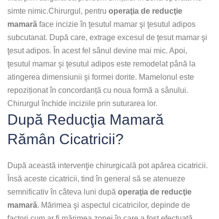
simte nimic.Chirurgul, pentru
operaţia de reducţie
mamară
face incizie în ţesutul mamar şi ţesutul adipos
subcutanat. După care, extrage excesul de ţesut mamar şi
ţesut adipos. În acest fel sânul devine mai mic. Apoi,
ţesutul mamar şi ţesutul adipos este remodelat până la
atingerea dimensiunii şi formei dorite. Mamelonul este
repoziționat în concordanță cu noua formă a sânului.
Chirurgul închide inciziile prin suturarea lor.
După Reducţia Mamară
Rămân Cicatricii?
După această intervenţie chirurgicală pot apărea cicatricii.
Însă aceste cicatricii, tind în general să se atenueze
semnificativ în câteva luni după
operaţia de reducţie
mamară
. Mărimea şi aspectul cicatricilor, depinde de
factori cum ar fi mărimea zonei în care a fost efectuată