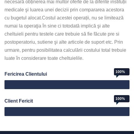
necesară obținerea mai multor oferte de la diferite instituții
medicale şi luarea unei decizii prin compararea acestora
cu bugetul alocat.Costul acestei operații, nu se limitează
numai la operaţia în sine ci totodată implică şi alte
cheltuieli pentru testele care trebuie să fie făcute pre si
postoperatoriu, sutiene şi alte articole de suport etc. Prin
urmare, pentru posibilitatea calculării costului total trebuie
luate în considerare toate cheltuielile.
100%
Fericirea Clientului
Web Designer
100%
Client Fericit
Client Fericit