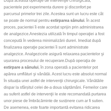
După această operaţie de intervenţie chirurgicală,
pacientele pot experimenta durere şi disconfort pe
parcursul primelor trei zile. Acestea sunt un lucru este cât
se poate de normal pentru
extirparea sânului
. În acest
proces, pacientei îi este acordat sprijin prin administrarea
de analgezice.Anestezia utilizată în timpul operaţiei a fost
concepută în vederea minimalizării dureri. Imediat după
finalizarea operaţie pacientei îi sunt administrate
analgezice. Analgezicele asigură relaxarea pacientelor şi
ușurarea procesului de recuperare.După operaţia de
extirpare a sânului
, în zona operată a pacientelor pot
apărea umflături şi vânătăi. Acest lucru este absolut normal
în situația unei astfel de intervenţii chirurgicale. Vânătăile
dispar la sfârșitul celei de-a doua săptămâni. Femeilor care
au suferit astfel de intervenţii le este recomandată purtarea
unor piese de îmbrăcăminte de susținere cum ar fi sutien.
De asemenea, este foarte importantă evitarea ridicarea