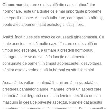
Ginecomastia
, care se dezvoltă din cauza tulburărilor
hormonale, este una dintre cele mai importante probleme
ale epocii noastre. Această tulburare, care apare la bărbați,
poate afecta oamenii atât psihologic, cât și fizic.
Astăzi, încă nu se știe exact ce cauzează ginecomastia. Cu
toate acestea, există multe cazuri în care se dezvoltă în
timpul adolescenței. Ca urmare a creșterii hormonului
estrogen, care se dezvoltă în funcție de alimentele
consumate de oameni în timpul adolescenței, dezvoltarea
sânilor este experimentată la bărbați ca sânii feminini.
Această dezvoltare continuă în anii următori și, odată cu
creșterea canalelor glandei mamare, oferă un aspect care
seamănă mai degrabă cu un sân feminin decât cu un sân
masculin în ceea ce privește aspectul. Numele dat acestui
eveniment se numește astăzi ginecomastie. Soluția exactă a