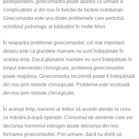
postoperatorii, ginecomastia poate apărea ca urmare a
complicațiilor și din nou în funcție de factorii nutriționali.
Ginecomastia este una dintre problemele care perturbă
echilibrul psihologic al bărbaților în multe feluri.
În reapariția problemei ginecomastiei, cel mai important
detaliu este că glandele mamare nu sunt îndepărtate în
același timp. Dacă glandele mamare nu sunt îndepărtate în
timpul intervenției chirurgicale, problema ginecomastiei
poate reapărea. Ginecomastia recurentă poate fi îndepărtată
din nou prin metode chirurgicale. Problema este rezolvată
din nou prin metode chirurgicale.
În același timp, oamenii ar trebui să acorde atenție la ceea
ce mănâncă după operație. Consumul de alimente care vor
declanșa hormonul estrogen poate declanșa din nou
formarea ginecomastiei. Prin urmare, dacă nu doriți să