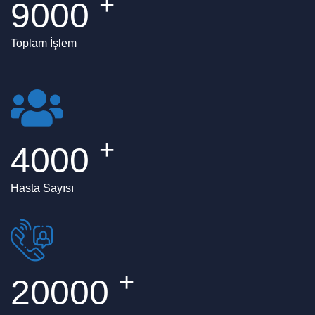
+
9000
Toplam İşlem
+
4000
Hasta Sayısı
+
20000