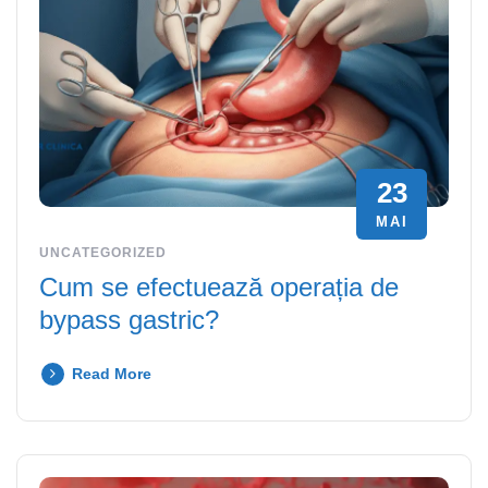
23
MAI
UNCATEGORIZED
Cum se efectuează operația de
bypass gastric?
Read More