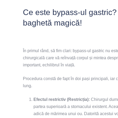
Ce este bypass-ul gastric? O
baghetă magică!
În primul rând, să fim clari: bypass-ul gastric nu es
chirurgicală care vă reînvață corpul și mintea despr
important, echilibrul în viață.
Procedura constă de fapt în doi pași principali, ia
lung.
Efectul restrictiv (Restricția):
Chirurgul dumn
partea superioară a stomacului existent. Ace
adică de mărimea unui ou. Datorită acestui vol