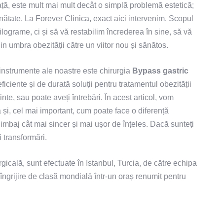
ață, este mult mai mult decât o simplă problemă estetică;
tate. La Forever Clinica, exact aici intervenim. Scopul
ilograme, ci și să vă restabilim încrederea în sine, să vă
n umbra obezității către un viitor nou și sănătos.
 instrumente ale noastre este chirurgia
Bypass gastric
ficiente și de durată soluții pentru tratamentul obezității
te, sau poate aveți întrebări. În acest articol, vom
 și, cel mai important, cum poate face o diferență
limbaj cât mai sincer și mai ușor de înțeles. Dacă sunteți
 transformări.
rgicală, sunt efectuate în Istanbul, Turcia, de către echipa
îngrijire de clasă mondială într-un oraș renumit pentru