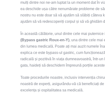
mulți dintre noi ne-am luptat la un moment dat în vi
ea deschide ușa către nenumărate probleme de sănă
nostru nu este doar să vă ajutăm să slăbiți câteva k
ajutăm să vă redescoperiți corpul și să vă ghidăm di
În această călătorie, unul dintre cele mai puternice
(Bypass gastric Roux-en-Y)
, una dintre cele mai e
din lumea medicală. Poate ați mai auzit numele înain
explica ce este bypass-ul gastric, cum funcționează
radicală și pozitivă în viața dumneavoastră, într-un 
gata, haideți să deschidem împreună porțile acestei
Toate procedurile noastre, inclusiv intervenția chiru
noastră de experți, asigurându-vă că beneficiați de 
excelența și ospitalitatea sa medicală.