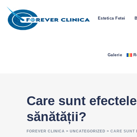
Skip
to
Estetica Fetei
B
content
Galerie
R
Care sunt efectele
sănătății?
FOREVER CLINICA
>
UNCATEGORIZED
>
CARE SUNT 