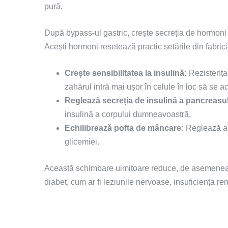
pură.
După bypass-ul gastric, crește secreția de hormoni
Acești hormoni resetează practic setările din fabri
Crește sensibilitatea la insulină:
Rezistența 
zahărul intră mai ușor în celule în loc să se 
Reglează secreția de insulină a pancreasul
insulină a corpului dumneavoastră.
Echilibrează pofta de mâncare:
Reglează apo
glicemiei.
Această schimbare uimitoare reduce, de asemenea, 
diabet, cum ar fi leziunile nervoase, insuficiența ren