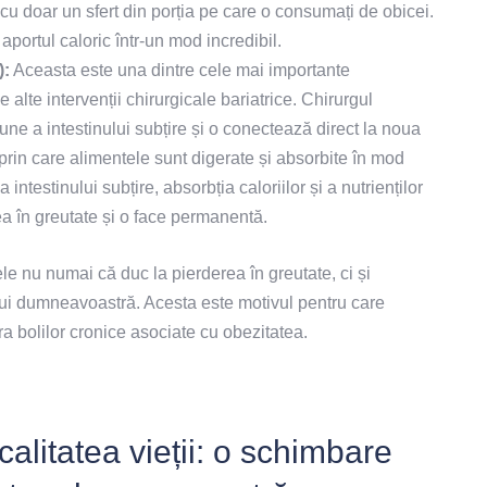
 cu doar un sfert din porția pe care o consumați de obicei.
aportul caloric într-un mod incredibil.
):
Aceasta este una dintre cele mai importante
e alte intervenții chirurgicale bariatrice. Chirurgul
ne a intestinului subțire și o conectează direct la noua
rin care alimentele sunt digerate și absorbite în mod
ntestinului subțire, absorbția caloriilor și a nutrienților
a în greutate și o face permanentă.
 nu numai că duc la pierderea în greutate, ci și
lui dumneavoastră. Acesta este motivul pentru care
ra bolilor cronice asociate cu obezitatea.
alitatea vieții: o schimbare