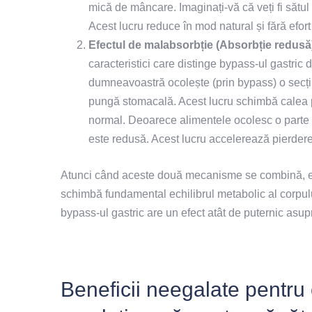
mică de mâncare. Imaginați-vă că veți fi sătul
Acest lucru reduce în mod natural și fără efort 
Efectul de malabsorbție (Absorbție redusă
caracteristici care distinge bypass-ul gastric d
dumneavoastră ocolește (prin bypass) o secțiu
pungă stomacală. Acest lucru schimbă calea p
normal. Deoarece alimentele ocolesc o parte a i
este redusă. Acest lucru accelerează pierdere
Atunci când aceste două mecanisme se combină, ele
schimbă fundamental echilibrul metabolic al corpu
bypass-ul gastric are un efect atât de puternic asup
Beneficii neegalate pentru c