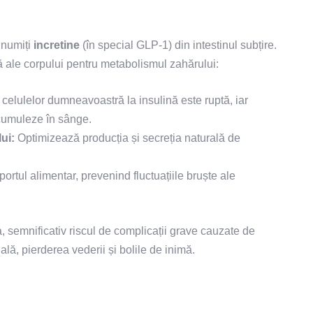
 numiți
incretine
(în special GLP-1) din intestinul subțire.
că ale corpului pentru metabolismul zahărului:
celulelor dumneavoastră la insulină este ruptă, iar
acumuleze în sânge.
ui:
Optimizează producția și secreția naturală de
rtul alimentar, prevenind fluctuațiile bruște ale
semnificativ riscul de complicații grave cauzate de
ală, pierderea vederii și bolile de inimă.