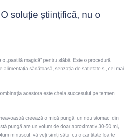
 soluție științifică, nu o
te o „pastilă magică” pentru slăbit. Este o procedură
e alimentația sănătoasă, senzația de sațietate și, cel mai
r combinația acestora este cheia succesului pe termen
eavoastră creează o mică pungă, un nou stomac, din
astă pungă are un volum de doar aproximativ 30-50 ml,
um minuscul, vă veți simți sătul cu o cantitate foarte