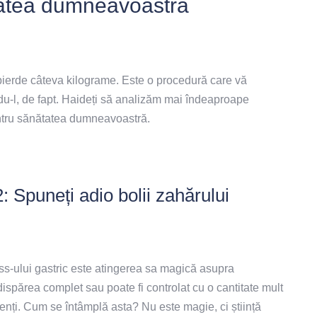
tatea dumneavoastră
 pierde câteva kilograme. Este o procedură care vă
u-l, de fapt. Haideți să analizăm mai îndeaproape
entru sănătatea dumneavoastră.
2: Spuneți adio bolii zahărului
ss-ului gastric este atingerea sa magică asupra
dispărea complet sau poate fi controlat cu o cantitate mult
nți. Cum se întâmplă asta? Nu este magie, ci știință