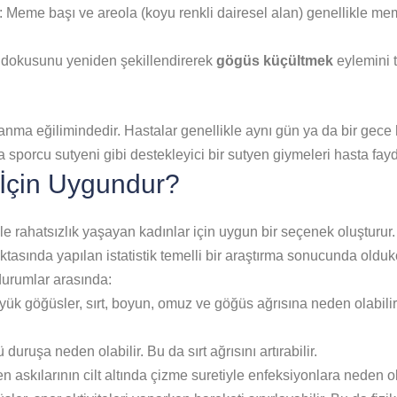
: Meme başı ve areola (koyu renkli dairesel alan) genellikle m
e dokusunu yeniden şekillendirerek
gögüs küçültmek
eylemini 
anma eğilimindedir. Hastalar genellikle aynı gün ya da bir gece h
a sporcu sutyeni gibi destekleyici bir sutyen giymeleri hasta fayda
İçin Uygundur?
e rahatsızlık yaşayan kadınlar için uygun bir seçenek oluşturur
tasında yapılan istatistik temelli bir araştırma sonucunda olduk
durumlar arasında:
ük göğüsler, sırt, boyun, omuz ve göğüs ağrısına neden olabilir.
uruşa neden olabilir. Bu da sırt ağrısını artırabilir.
n askılarının cilt altında çizme suretiyle enfeksiyonlara neden ola