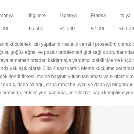
lmanya
İngiltere
İspanya
Fransa
İtalya
.000
£5.500
€5.000
€7.000
€6.000
erini küçültmek için yapılan bir estetik cerrahi prosedürü olarak 
ğrısı, göğüs ağrısı ve postür problemleri gibi sağlık sorunlarından
veya tamamen ortadan kaldırmaya yardımcı olabilir.Meme küçültm
rasında yaklaşık olarak 2 ila 4 saat vardır. Meme küçültme cerra
killendirilmesi, meme başının yukarı taşınması ve sıkılaştırılmas
 duruş, daha az ağrı, daha rahat bir uyku ve daha iyi bir görünüm
nlar arasında; enfeksiyon, kanama, anesteziye bağlı komplikasyon