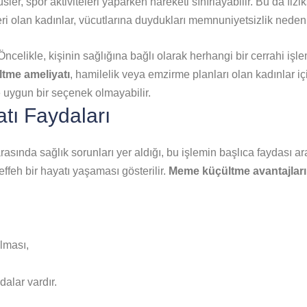
sler, spor aktiviteleri yaparken hareketi sınırlayabilir. Bu da fizik
i olan kadınlar, vücutlarına duydukları memnuniyetsizlik nedeniy
Öncelikle, kişinin sağlığına bağlı olarak herhangi bir cerrahi i
tme ameliyatı
, hamilelik veya emzirme planları olan kadınlar iç
de uygun bir seçenek olmayabilir.
tı Faydaları
asında sağlık sorunları yer aldığı, bu işlemin başlıca faydası a
ffeh bir hayatı yaşaması gösterilir.
Meme küçültme avantajlar
ılması,
dalar vardır.