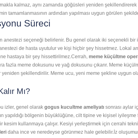
makla kalmaz, aynı zamanda göğüsleri yeniden şekillendirerek 
imin tamamlanmasının ardından yapılması uygun görülen şekilde
yonu Süreci
n anestezi seçeneği belirlenir. Bu genel olarak iki seçenekli bir
 anestezi de hasta uyutulur ve kişi hiçbir şey hissetmez. Lokal 
ne hastaya bir şey hissettirilmez.Cerrah,
meme küçültme ope
onra fazla meme dokusunu ve yağ dokusunu çıkarır. Meme küçü
yeniden şekillendirilir. Meme ucu, yeni meme şekline uygun olar
alır Mı?
bu izler, genel olarak
gogus kucultme ameliyatı
sonrası aylar i
n yapıldığı bölgenin büyüklüğüne, cilt tipine ve kişisel iyileşme 
esim kullanmaya çalışır. Kesiyi yerleştirmek için cerrahi teknik
leri
daha ince ve neredeyse görünmez hale gelebilir.İz oluşumu