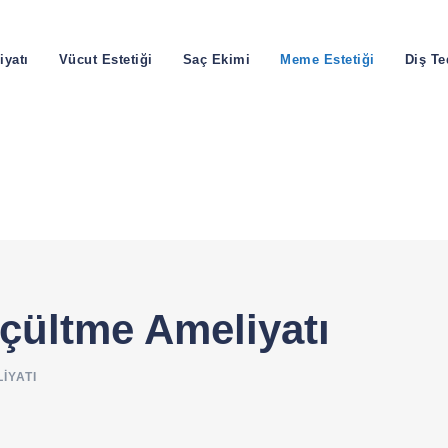
iyatı
Vücut Estetiği
Saç Ekimi
Meme Estetiği
Diş Te
ültme Ameliyatı
IYATI