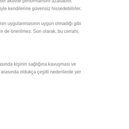
sel aktivite performansını azaltabilir.
le kendilerine güvensiz hissedebilirler.
şlemin uygulanmasının uygun olmadığı gibi
in de önerilmez. Son olarak, bu cerrahi,
rasında kişinin sağlığına kavuşması ve
ı
arasında oldukça çeşitli nedenlerde yer