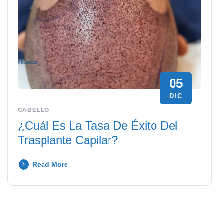
05
DIC
CABELLO
¿Cuál Es La Tasa De Éxito Del
Trasplante Capilar?
Read More