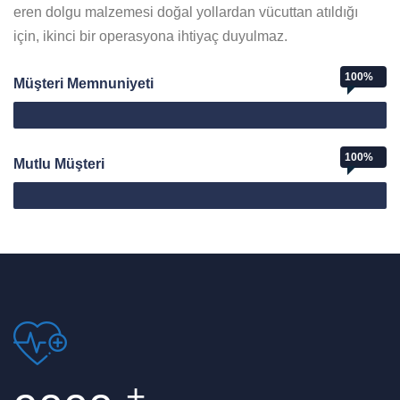
eren dolgu malzemesi doğal yollardan vücuttan atıldığı
için, ikinci bir operasyona ihtiyaç duyulmaz.
100%
Müşteri Memnuniyeti
Web Designer
100%
Mutlu Müşteri
Mutlu Müşteri
+