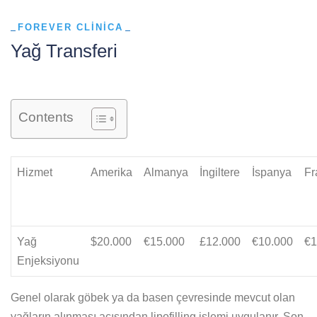
FOREVER CLINICA
Yağ Transferi
Contents
Hizmet
Amerika
Almanya
İngiltere
İspanya
Fr
Yağ
$20.000
€15.000
£12.000
€10.000
€1
Enjeksiyonu
Genel olarak göbek ya da basen çevresinde mevcut olan
yağların alınması açısından lipofilling işlemi uygulanır. Son