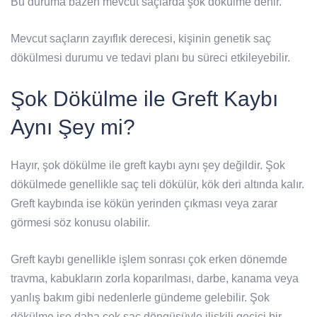
Bu duruma bazen mevcut saçlarda şok dökülme denir.
Mevcut saçların zayıflık derecesi, kişinin genetik saç
dökülmesi durumu ve tedavi planı bu süreci etkileyebilir.
Şok Dökülme ile Greft Kaybı
Aynı Şey mi?
Hayır, şok dökülme ile greft kaybı aynı şey değildir. Şok
dökülmede genellikle saç teli dökülür, kök deri altında kalır.
Greft kaybında ise kökün yerinden çıkması veya zarar
görmesi söz konusu olabilir.
Greft kaybı genellikle işlem sonrası çok erken dönemde
travma, kabukların zorla koparılması, darbe, kanama veya
yanlış bakım gibi nedenlerle gündeme gelebilir. Şok
dökülme ise daha çok saç döngüsüyle ilişkili geçici bir