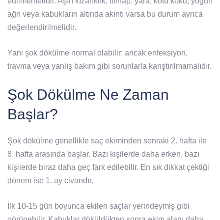
edilmemelidir. Aşırı kızarıklık, iltihap, yara, kötü koku, yoğun
ağrı veya kabukların altında akıntı varsa bu durum ayrıca
değerlendirilmelidir.
Yani şok dökülme normal olabilir; ancak enfeksiyon,
travma veya yanlış bakım gibi sorunlarla karıştırılmamalıdır.
Şok Dökülme Ne Zaman
Başlar?
Şok dökülme genellikle saç ekiminden sonraki 2. hafta ile
8. hafta arasında başlar. Bazı kişilerde daha erken, bazı
kişilerde biraz daha geç fark edilebilir. En sık dikkat çektiği
dönem ise 1. ay civarıdır.
İlk 10-15 gün boyunca ekilen saçlar yerindeymiş gibi
görünebilir. Kabuklar döküldükten sonra ekim alanı daha