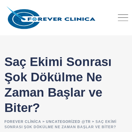
Skip
to
content
Saç Ekimi Sonrası
Şok Dökülme Ne
Zaman Başlar ve
Biter?
FOREVER CLINICA
>
UNCATEGORIZED @TR
>
SAÇ EKIMI
SONRASI ŞOK DÖKÜLME NE ZAMAN BAŞLAR VE BITER?