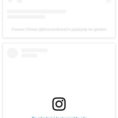
Forever Clinica (@foreverclinica)'in paylaştığı bir gönderi