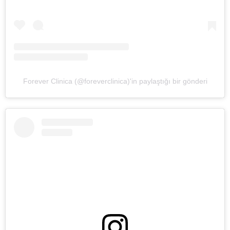
Forever Clinica (@foreverclinica)'in paylaştığı bir gönderi