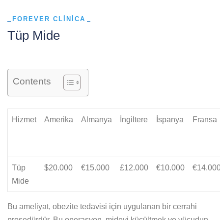
FOREVER CLINICA
Tüp Mide
Contents
Hizmet
Amerika
Almanya
İngiltere
İspanya
Fransa
Tüp
$20.000
€15.000
£12.000
€10.000
€14.00
Mide
Bu ameliyat, obezite tedavisi için uygulanan bir cerrahi
prosedürdür. Bu operasyon, mideyi küçültmek ve vücudun