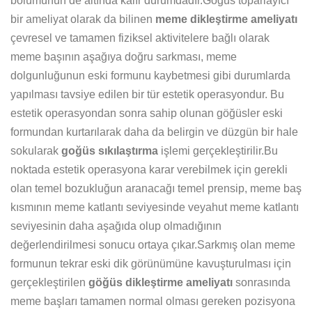
bölümünün de altında kalır durumdadır.Göğüs toparlayıcı
bir ameliyat olarak da bilinen
meme dikleştirme ameliyatı
çevresel ve tamamen fiziksel aktivitelere bağlı olarak
meme başının aşağıya doğru sarkması, meme
dolgunluğunun eski formunu kaybetmesi gibi durumlarda
yapılması tavsiye edilen bir tür estetik operasyondur. Bu
estetik operasyondan sonra sahip olunan göğüsler eski
formundan kurtarılarak daha da belirgin ve düzgün bir hale
sokularak
goğüs sıkılaştırma
işlemi gerçekleştirilir.Bu
noktada estetik operasyona karar verebilmek için gerekli
olan temel bozukluğun aranacağı temel prensip, meme baş
kısmının meme katlantı seviyesinde veyahut meme katlantı
seviyesinin daha aşağıda olup olmadığının
değerlendirilmesi sonucu ortaya çıkar.Sarkmış olan meme
formunun tekrar eski dik görünümüne kavuşturulması için
gerçekleştirilen
göğüs dikleştirme ameliyatı
sonrasında
meme başları tamamen normal olması gereken pozisyona