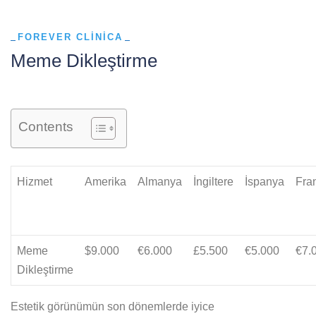
FOREVER CLINICA
Meme Dikleştirme
Contents
Hizmet
Amerika
Almanya
İngiltere
İspanya
Fra
Meme
$9.000
€6.000
£5.500
€5.000
€7.
Dikleştirme
Estetik görünümün son dönemlerde iyice