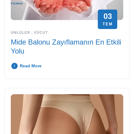
03
TEM
ÜNLÜLER
.
VÜCUT
Mide Balonu Zayıflamanın En Etkili
Yolu
Read More