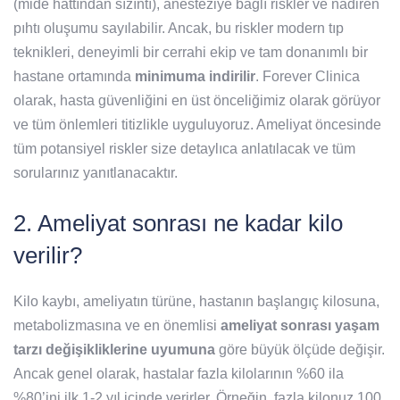
(mide hattından sızıntı), anesteziye bağlı riskler ve nadiren
pıhtı oluşumu sayılabilir. Ancak, bu riskler modern tıp
teknikleri, deneyimli bir cerrahi ekip ve tam donanımlı bir
hastane ortamında
minimuma indirilir
. Forever Clinica
olarak, hasta güvenliğini en üst önceliğimiz olarak görüyor
ve tüm önlemleri titizlikle uyguluyoruz. Ameliyat öncesinde
tüm potansiyel riskler size detaylıca anlatılacak ve tüm
sorularınız yanıtlanacaktır.
2. Ameliyat sonrası ne kadar kilo
verilir?
Kilo kaybı, ameliyatın türüne, hastanın başlangıç kilosuna,
metabolizmasına ve en önemlisi
ameliyat sonrası yaşam
tarzı değişikliklerine uyumuna
göre büyük ölçüde değişir.
Ancak genel olarak, hastalar fazla kilolarının %60 ila
%80’ini ilk 1-2 yıl içinde verirler. Örneğin, fazla kilonuz 100