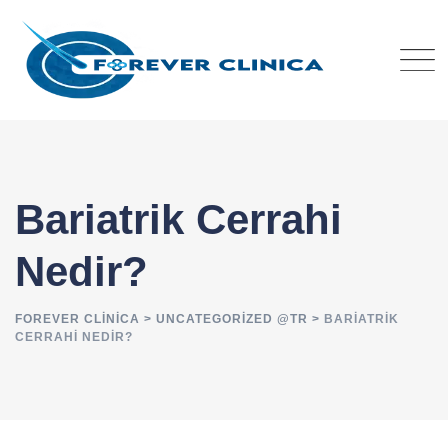
Skip
to
content
Bariatrik Cerrahi
Nedir?
FOREVER CLINICA
>
UNCATEGORIZED @TR
>
BARIATRIK
CERRAHI NEDIR?