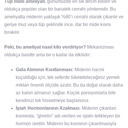
Tüp mide ameliyatı
, günümüzde en sık tercih edilen ve
oldukça popüler olan bir bariatrik cerrahi yöntemidir. Bu
ameliyatta midenin yaklaşık %80’i cerrahi olarak çıkarılır ve
geriye muz veya tüp şeklinde ince, dar bir mide kısmı
bırakılır.
Peki, bu ameliyat nasıl kilo verdiriyor?
Mekanizması
oldukça basittir ama bir o kadar da etkilidir:
Gıda Alımının Kısıtlanması:
Midenin hacmi
küçüldüğü için, tek seferde tüketebileceğiniz yemek
miktarı önemli ölçüde azalır. Bu da doğal olarak daha
az kalori almanızı sağlar. Küçük porsiyonlarla bile
kendinizi tok hissetmeye başlarsınız.
İştah Hormonlarının Azalması:
Midenin çıkarılan
kısmında, “ghrelin” adı verilen ve iştahı tetikleyen bir
hormon üretilir. Midenin bu kısmının çıkarılmasıyla