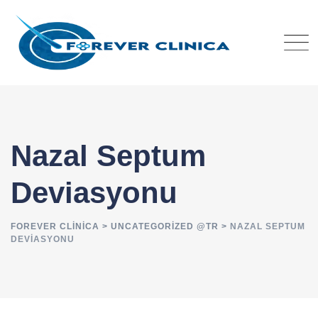
Skip
to
content
Nazal Septum
Deviasyonu
FOREVER CLINICA
>
UNCATEGORIZED @TR
>
NAZAL SEPTUM
DEVIASYONU