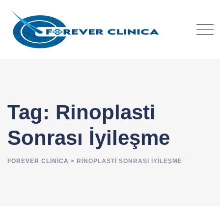
Skip
to
content
Tag: Rinoplasti
Sonrası İyileşme
FOREVER CLINICA
>
RINOPLASTI SONRASI İYILEŞME